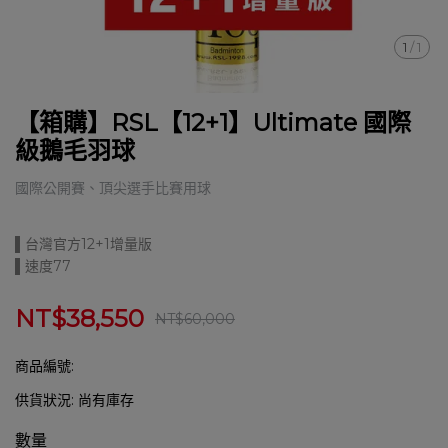
1
/
1
【箱購】RSL【12+1】Ultimate 國際
級鵝毛羽球
國際公開賽、頂尖選手比賽用球
▌台灣官方12+1增量版
▌速度77
NT$38,550
NT$60,000
商品編號:
供貨狀況:
尚有庫存
數量