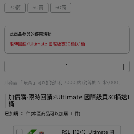
30筒
50筒
60筒
此商品參與的優惠活動
限時回饋⚡Ultimate 國際級買30桶送1桶
此商品 「 最高 」可以折抵紅利
7000
點 (約等於
NT$7,000
)
加價購-限時回饋⚡Ultimate 國際級買30桶送1
桶
已加購
0
件
(本區商品可以加購
1
件)
RSL【12+1】Ultimate 國