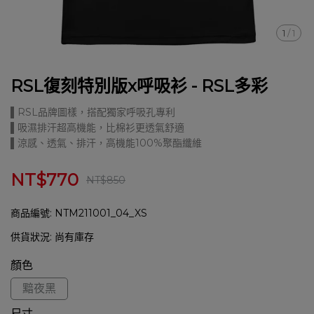
1
/
1
RSL復刻特別版x呼吸衫 - RSL多彩
▌RSL品牌圖樣，搭配獨家呼吸孔專利
▌吸濕排汗超高機能，比棉衫更透氣舒適
▌涼感、透氣、排汗，高機能100%聚酯纖維
NT$770
NT$850
商品編號:
NTM211001_04_XS
供貨狀況:
尚有庫存
顏色
黯夜黑
尺寸